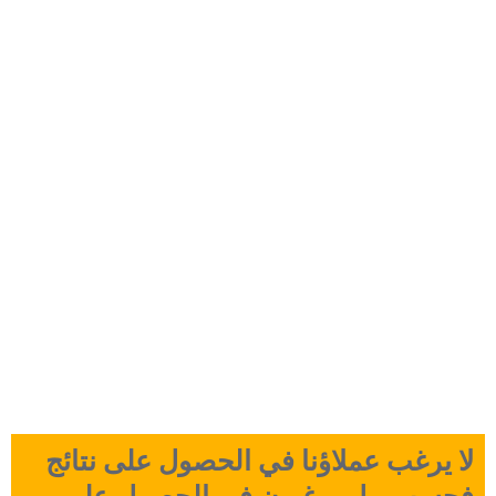
راسات حالة | بناء
رث من بعدك
 يرغب عملاؤنا في الحصول على نتائج