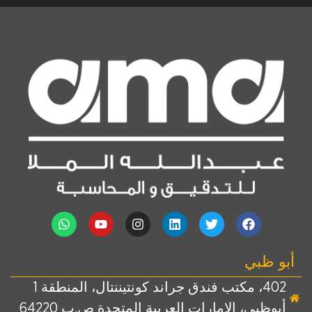
أبو ظبي
402، مكتب فندق جراند كونتيننتال، المنطقة 1
أبوظبي، الإمارات العربية المتحدة ص.ب 64220