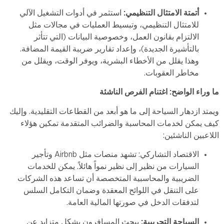
أتمتة الامتثال التنظيمي:
استثمر في أدوات التشغيل الآلي
للامتثال التنظيمي، وتبسيط العمليات في مجالات مثل
الالتزام بقانون العمل، وخصوصية البيانات (التي تتأثر
بالتأشيرة الجديدة)، وإعداد تقارير ضريبة القيمة المضافة.
وهذا يقلل من الأخطاء البشرية، ويوفر الوقت، ويقلل من
مخاطر العقوبات.
ما وراء الواضح: اغتنام الفرص الناشئة
ويمتد ازدهار السياحة إلى ما هو أبعد من القطاعات التقليدية. وإليك
كيف يمكن لخدمات المحاسبة والضرائب المتقدمة تمكين هؤلاء
اللاعبين الناشئين:
الاقتصاد التشاركي: تشهد منصات مثل Airbnb وتأجير
السيارات من نظير إلى نظير نمواً هائلاً. يمكن للخدمات
الضريبية والمحاسبية المتخصصة أن تساعد هذه الشركات
على التنقل في اللوائح المعقدة وضمان التكامل السلس
لتدفقات الدخل في صورتها المالية العامة.
السياحة التجريبية:
يبحث المسافرون بشكل متزايد عن