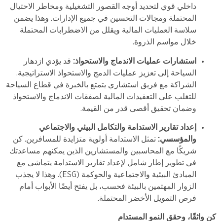
داخلي قوي لتحديد أوجه القصور التشغيلية ومخاطر الاحتيال
المحتملة ومجالات التحسين في جميع الإدارات. وهذا يضمن
سلاسة العمليات المالية ويقلل من الاضطرابات المحتملة
خلال مواسم الذروة.
استشارات عمليات الاندماج والاستحواذ:
قد يؤدي ازدهار
السياحة إلى تعزيز عمليات الدمج والاستحواذ الاستراتيجية.
الشراكة مع فريق استشاري يتمتع بالخبرة في قطاع السياحة
للتغلب على التعقيدات المالية لصفقات الاندماج والاستحواذ
وضمان تحقيق أقصى قدر من القيمة.
إعداد تقارير الاستدامة والتكامل البيئي والاجتماعي
والمؤسسي:
تمثل الاستدامة أولوية متزايدة للمسافرين. كن
شريكًا مع المحاسبين والمستشارين الذين يمكنهم مساعدتك
في تطوير إطار شامل لإعداد تقارير الاستدامة يتماشى مع
المبادئ البيئية والاجتماعية والحوكمة (ESG). وهذا لا يجذب
الزوار المهتمين بالبيئة فحسب، بل يفتح أيضًا الأبواب أمام
فرص التمويل الأخضر المحتملة.
كن واثقًا، وحقق النمو المستدام