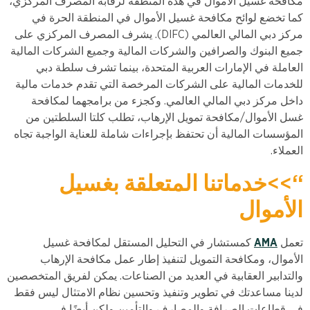
مكافحة غسيل الأموال في هذه المنطقة لرقابة المصرف المركزي،
كما تخضع لوائح مكافحة غسيل الأموال في المنطقة الحرة في
مركز دبي المالي العالمي (DIFC). يشرف المصرف المركزي على
جميع البنوك والصرافين والشركات المالية وجميع الشركات المالية
العاملة في الإمارات العربية المتحدة، بينما تشرف سلطة دبي
للخدمات المالية على الشركات المرخصة التي تقدم خدمات مالية
داخل مركز دبي المالي العالمي. وكجزء من برامجهما لمكافحة
غسل الأموال/مكافحة تمويل الإرهاب، تطلب كلتا السلطتين من
المؤسسات المالية أن تحتفظ بإجراءات شاملة للعناية الواجبة تجاه
العملاء.
“
>>
خدماتنا المتعلقة بغسيل
الأموال
تعمل
AMA
كمستشار في التحليل المستقل لمكافحة غسيل
الأموال، ومكافحة التمويل لتنفيذ إطار عمل مكافحة الإرهاب
والتدابير العقابية في العديد من الصناعات. يمكن لفريق المتخصصين
لدينا مساعدتك في تطوير وتنفيذ وتحسين نظام الامتثال ليس فقط
في قطاعات الصرافة والمصارف والتأمين ولكن أيضًا في