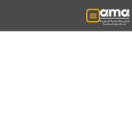
دبي-المنطقة الحرة-
دليل-تكوين-شركة-دليل-
دبي-دبي-المناطق الحرة