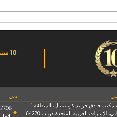
10 سنوات من التميز
بي
دبي
402، مكتب فندق جراند كونتيننتال، المنطقة 1
ي، الإمارات العربية المتحدة ص.ب 64220
الإمار