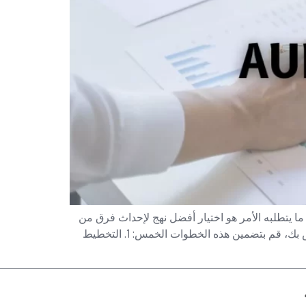
 ما يتطلبه الأمر هو اختيار أفضل نهج لإحداث فرق من
خلال إتاحة الاتساق والتدفق السلس لعملية التدقيق الداخلي. لذا، لتنفيذ طريقة قائمة على المخاطر في التدقيق الداخلي الخاص بك، قم بتضمين هذه الخطوات الخمس: 1. التخطيط