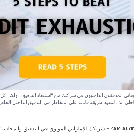
ا ما يعاني المدققون الداخليون في شركتك من “استنفاد التدقيق”. ولكن كل
AM Au® – شريكك الإماراتي الموثوق في التدقيق والمحاسبة