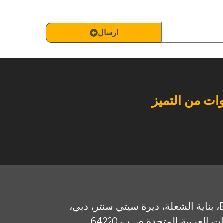
ارسال
E/706، بناية الشعلة، ديرة سيتي سنتر، دبي،
ات العربية المتحدة ص.ب 64220