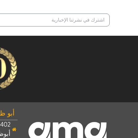
أبو ظ
أبوظب