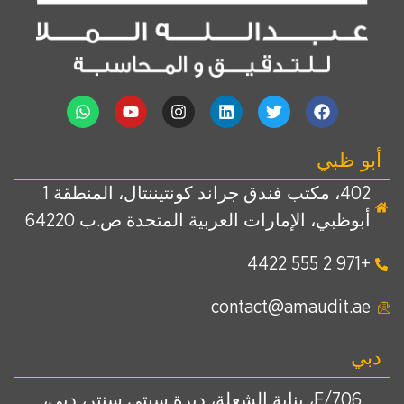
أبو ظبي
402، مكتب فندق جراند كونتيننتال، المنطقة 1
أبوظبي، الإمارات العربية المتحدة ص.ب 64220
+971 2 555 4422
contact@amaudit.ae
دبي
E/706، بناية الشعلة، ديرة سيتي سنتر، دبي،