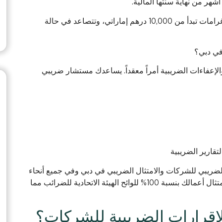
يمكن أن يؤدي عدم الالتزام بالموعد النهائي إلى فرض غرامات تبدأ من 10,000 درهم إماراتي، وتتصاعد في حالة
في دبي؟
الإعفاءات الضريبية أمراً معقداً. يساعدك مستشار ضريبي
تقارير الضريبية
تسجيل الضريبي للشركات والامتثال الضريبي في دبي وفي جميع أنحاء
الإمارات العربية المتحدة. ويضمن مستشارونا الخبراء امتثال أعمالك بنسبة 100% للوائح الهيئة الاتحادية للضرائب مما
لإقرارات الضريبية للشركات؟