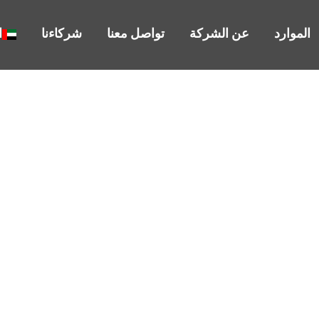
الموارد
عن الشركة
تواصل معنا
شركاءنا
ا
يبي للشركات في الإما
المتحدة
ضمان الامتثال والدقة وراحة البال